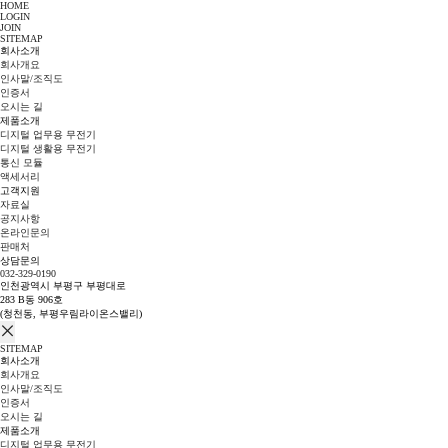
HOME
LOGIN
JOIN
SITEMAP
회사소개
회사개요
인사말/조직도
인증서
오시는 길
제품소개
디지털 업무용 무전기
디지털 생활용 무전기
통신 모듈
액세서리
고객지원
자료실
공지사항
온라인문의
판매처
상담문의
032-329-0190
인천광역시 부평구 부평대로
283 B동 906호
(청천동, 부평우림라이온스밸리)
SITEMAP
회사소개
회사개요
인사말/조직도
인증서
오시는 길
제품소개
디지털 업무용 무전기