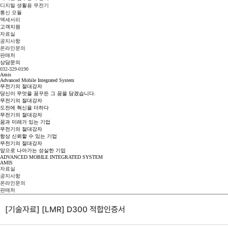
디지털 생활용 무전기
통신 모듈
액세서리
고객지원
자료실
공지사항
온라인문의
판매처
상담문의
032-329-0190
Amis
Advanced Mobile Integrated System
무전기의
절
대
강
자
당신이 무엇을 꿈꾸든 그 꿈을 담겠습니다.
무전기의
절
대
강
자
도전에 혁신을 더하다
무전기의
절
대
강
자
꿈과 미래가 있는 기업
무전기의
절
대
강
자
항상 신뢰할 수 있는 기업
무전기의
절
대
강
자
앞으로 나아가는 성실한 기업
ADVANCED MOBILE INTEGRATED SYSTEM
AMIS
자료실
공지사항
온라인문의
판매처
[기술자료] [LMR] D300 적합인증서