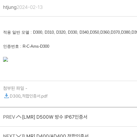
htjung
2024-02-13
적용 일반 모델 : D300, D310, D320, D330, D340,D350,D360,D370,D380,D3
인증번호 : R-C-Ams-D300
첨부된 파일 -
D300_적합인증서.pdf
PREV
[LMR] D500W 방수 IP67인증서
NEXT
[LMR] D400/AD400 적합인증서