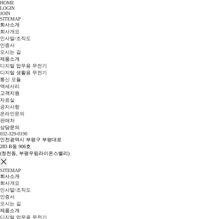
HOME
LOGIN
JOIN
SITEMAP
회사소개
회사개요
인사말/조직도
인증서
오시는 길
제품소개
디지털 업무용 무전기
디지털 생활용 무전기
통신 모듈
액세서리
고객지원
자료실
공지사항
온라인문의
판매처
상담문의
032-329-0190
인천광역시 부평구 부평대로
283 B동 906호
(청천동, 부평우림라이온스밸리)
SITEMAP
회사소개
회사개요
인사말/조직도
인증서
오시는 길
제품소개
디지털 업무용 무전기