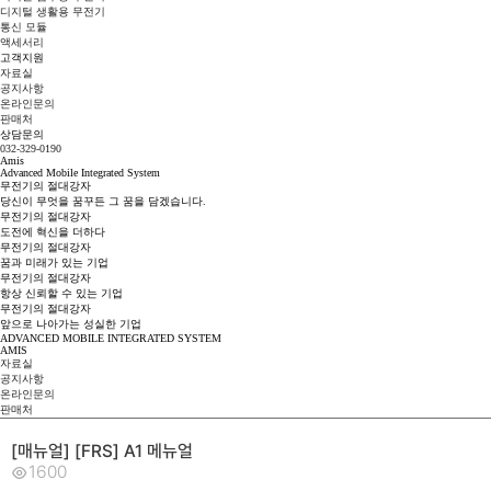
디지털 생활용 무전기
통신 모듈
액세서리
고객지원
자료실
공지사항
온라인문의
판매처
상담문의
032-329-0190
Amis
Advanced Mobile Integrated System
무전기의
절
대
강
자
당신이 무엇을 꿈꾸든 그 꿈을 담겠습니다.
무전기의
절
대
강
자
도전에 혁신을 더하다
무전기의
절
대
강
자
꿈과 미래가 있는 기업
무전기의
절
대
강
자
항상 신뢰할 수 있는 기업
무전기의
절
대
강
자
앞으로 나아가는 성실한 기업
ADVANCED MOBILE INTEGRATED SYSTEM
AMIS
자료실
공지사항
온라인문의
판매처
[매뉴얼] [FRS] A1 메뉴얼
1600