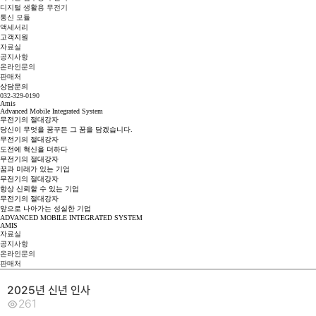
디지털 생활용 무전기
통신 모듈
액세서리
고객지원
자료실
공지사항
온라인문의
판매처
상담문의
032-329-0190
Amis
Advanced Mobile Integrated System
무전기의
절
대
강
자
당신이 무엇을 꿈꾸든 그 꿈을 담겠습니다.
무전기의
절
대
강
자
도전에 혁신을 더하다
무전기의
절
대
강
자
꿈과 미래가 있는 기업
무전기의
절
대
강
자
항상 신뢰할 수 있는 기업
무전기의
절
대
강
자
앞으로 나아가는 성실한 기업
ADVANCED MOBILE INTEGRATED SYSTEM
AMIS
자료실
공지사항
온라인문의
판매처
2025년 신년 인사
261