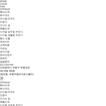
HOME
LOGIN
JOIN
SITEMAP
회사소개
회사개요
인사말/조직도
인증서
오시는 길
제품소개
디지털 업무용 무전기
디지털 생활용 무전기
통신 모듈
액세서리
고객지원
자료실
공지사항
온라인문의
판매처
상담문의
032-329-0190
인천광역시 부평구 부평대로
283 B동 906호
(청천동, 부평우림라이온스밸리)
SITEMAP
회사소개
회사개요
인사말/조직도
인증서
오시는 길
제품소개
디지털 업무용 무전기