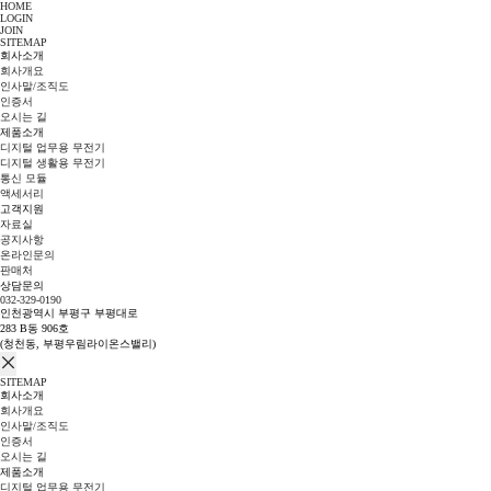
HOME
LOGIN
JOIN
SITEMAP
회사소개
회사개요
인사말/조직도
인증서
오시는 길
제품소개
디지털 업무용 무전기
디지털 생활용 무전기
통신 모듈
액세서리
고객지원
자료실
공지사항
온라인문의
판매처
상담문의
032-329-0190
인천광역시 부평구 부평대로
283 B동 906호
(청천동, 부평우림라이온스밸리)
SITEMAP
회사소개
회사개요
인사말/조직도
인증서
오시는 길
제품소개
디지털 업무용 무전기