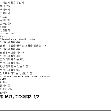
디지털 생활용 무전기
통신 모듈
액세서리
고객지원
자료실
공지사항
온라인문의
판매처
상담문의
032-329-0190
Amis
Advanced Mobile Integrated System
무전기의
절
대
강
자
당신이 무엇을 꿈꾸든 그 꿈을 담겠습니다.
무전기의
절
대
강
자
도전에 혁신을 더하다
무전기의
절
대
강
자
꿈과 미래가 있는 기업
무전기의
절
대
강
자
항상 신뢰할 수 있는 기업
무전기의
절
대
강
자
앞으로 나아가는 성실한 기업
ADVANCED MOBILE INTEGRATED SYSTEM
AMIS
자료실
공지사항
온라인문의
판매처
총
16
건 / 현재페이지
1/2