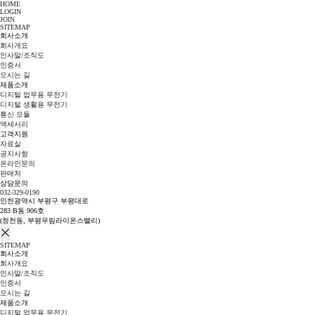
HOME
LOGIN
JOIN
SITEMAP
회사소개
회사개요
인사말/조직도
인증서
오시는 길
제품소개
디지털 업무용 무전기
디지털 생활용 무전기
통신 모듈
액세서리
고객지원
자료실
공지사항
온라인문의
판매처
상담문의
032-329-0190
인천광역시 부평구 부평대로
283 B동 906호
(청천동, 부평우림라이온스밸리)
SITEMAP
회사소개
회사개요
인사말/조직도
인증서
오시는 길
제품소개
디지털 업무용 무전기