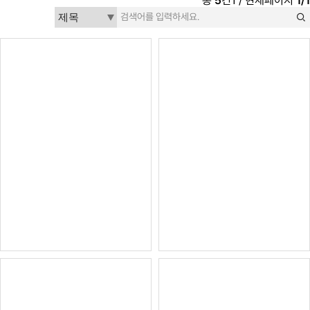
총
5
건1 / 현재페이지
1/1