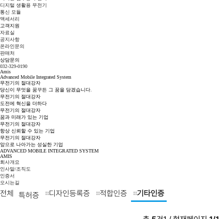
디지털 생활용 무전기
통신 모듈
액세서리
고객지원
자료실
공지사항
온라인문의
판매처
상담문의
032-329-0190
Amis
Advanced Mobile Integrated System
무전기의
절
대
강
자
당신이 무엇을 꿈꾸든 그 꿈을 담겠습니다.
무전기의
절
대
강
자
도전에 혁신을 더하다
무전기의
절
대
강
자
꿈과 미래가 있는 기업
무전기의
절
대
강
자
항상 신뢰할 수 있는 기업
무전기의
절
대
강
자
앞으로 나아가는 성실한 기업
ADVANCED MOBILE INTEGRATED SYSTEM
AMIS
회사개요
인사말/조직도
인증서
오시는길
전체
디자인등록증
적합인증
기타인증
특허증