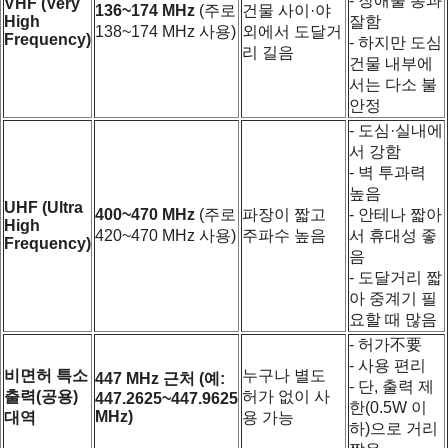
- 장애물 통과
VHF (Very
136~174 MHz
(주로
건물 사이·야
High
잘함
138~174 MHz 사용)
외에서 도달거
Frequency)
- 하지만 도심
리 길음
건물 내부에
서는 다소 불
안정
- 도심·실내에
서 강함
- 벽 투과력
높음
UHF (Ultra
400~470 MHz
(주로
파장이 짧고
- 안테나 짧아
High
420~470 MHz 사용)
주파수 높음
서 휴대성 좋
Frequency)
음
- 도달거리 짧
아 중계기 필
요할 때 많음
- 허가不要
- 사용 편리
비면허 특소
누구나 별도
447 MHz 근처 (예:
- 단, 출력 제
출력(공용)
허가 없이 사
447.2625~447.9625
한(0.5W 이
MHz)
대역
용 가능
하)으로 거리