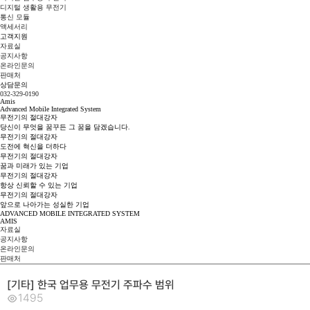
디지털 생활용 무전기
통신 모듈
액세서리
고객지원
자료실
공지사항
온라인문의
판매처
상담문의
032-329-0190
Amis
Advanced Mobile Integrated System
무전기의
절
대
강
자
당신이 무엇을 꿈꾸든 그 꿈을 담겠습니다.
무전기의
절
대
강
자
도전에 혁신을 더하다
무전기의
절
대
강
자
꿈과 미래가 있는 기업
무전기의
절
대
강
자
항상 신뢰할 수 있는 기업
무전기의
절
대
강
자
앞으로 나아가는 성실한 기업
ADVANCED MOBILE INTEGRATED SYSTEM
AMIS
자료실
공지사항
온라인문의
판매처
[기타] 한국 업무용 무전기 주파수 범위
1495