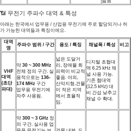
짧음
📶 무전기 주파수 대역 & 특성
아래는 한국에서 업무용 / 산업용 무전기에 주로 할당되거나 허
가 가능한 대역들과 특징이에요.
대역
주파수 범위 / 구간
용도 / 특징
채널폭 / 특성
비고
명
넓은 도달거
디지털 초협대
약
30 ~ 300 MHz
리, 장애물 회
역 6.25 kHz 채
VHF
전체 정의 구간. 실
피력이 비교적
널 사용 가능.
대역
용적으로는
136-
좋음. 야외,
기존 협대역
(초단
174 MHz
구간
산악지형,건물
(12.5 kHz) 대
파대)
업무용 무전기에
이 적은 지역
비 간섭 낮추고
자주 사용됨.
에서 효율적
채널 수 확대.
임.
약
300 ~ 3 GHz
정
의 구간. 실사용 업
무용 무전기는 보
건물 내부, 도