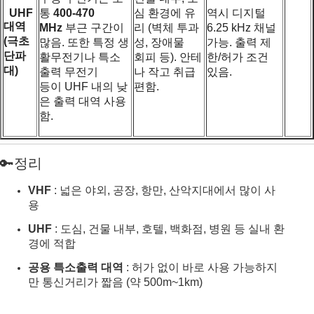
UHF
통
400-470
심 환경에 유
역시 디지털
대역
MHz
부근 구간이
리 (벽체 투과
6.25 kHz 채널
(극초
많음. 또한 특정 생
성, 장애물
가능. 출력 제
단파
활무전기나 특소
회피 등). 안테
한/허가 조건
대)
출력 무전기
나 작고 취급
있음.
등이 UHF 내의 낮
편함.
은 출력 대역 사용
함.
🔑정리
VHF
: 넓은 야외, 공장, 항만, 산악지대에서 많이 사
용
UHF
: 도심, 건물 내부, 호텔, 백화점, 병원 등 실내 환
경에 적합
공용 특소출력 대역
: 허가 없이 바로 사용 가능하지
만 통신거리가 짧음 (약 500m~1km)