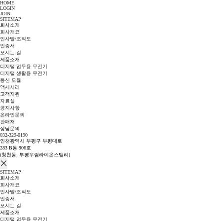
HOME
LOGIN
JOIN
SITEMAP
회사소개
회사개요
인사말/조직도
인증서
오시는 길
제품소개
디지털 업무용 무전기
디지털 생활용 무전기
통신 모듈
액세서리
고객지원
자료실
공지사항
온라인문의
판매처
상담문의
032-329-0190
인천광역시 부평구 부평대로
283 B동 906호
(청천동, 부평우림라이온스밸리)
SITEMAP
회사소개
회사개요
인사말/조직도
인증서
오시는 길
제품소개
디지털 업무용 무전기